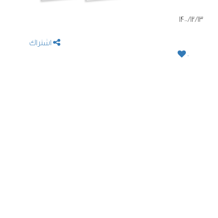
1400/12/13
اشتراک
0