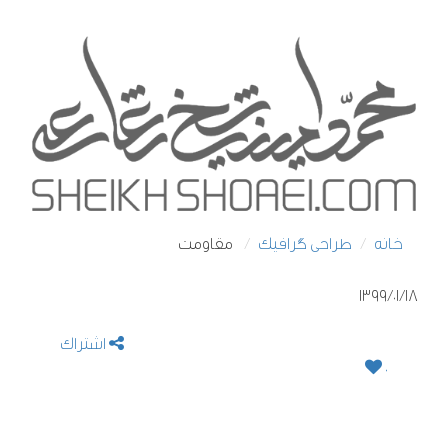
خانه
طراحی گرافیک
مقاومت
1399/01/18
اشتراک
0