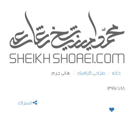
خانه
طراحی گرافیک
هانی چرم
1399/01/18
اشتراک
0